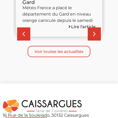
Gard
No
Météo France a placé le
ce
département du Gard en niveau
é
s
orange canicule depuis le samedi
Lire l'article
cle
Voir toutes les actualités
16 Rue de la Souleïado, 30132 Caissargues