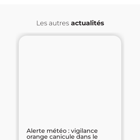
Les autres
actualités
la
Alerte météo : vigilance
V
orange canicule dans le
d