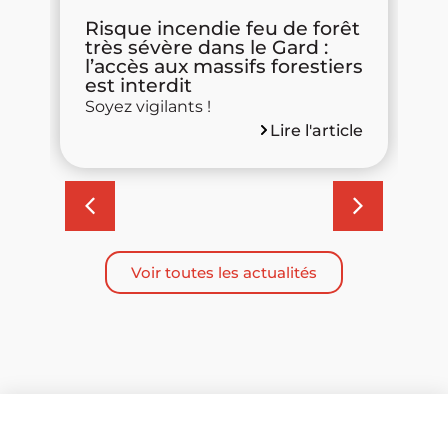
s
Risque incendie feu de forêt
P
très sévère dans le Gard :
d
l’accès aux massifs forestiers
R
est interdit
m
Soyez vigilants !
d
Lire l'article
cle
Voir toutes les actualités